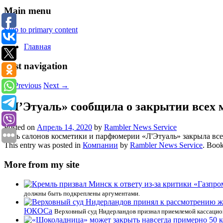
Main menu
Skip to primary content
Главная
Post navigation
←
Previous
Next
→
«Л’Этуаль» сообщила о закрытии всех м
Posted on
Апрель 14, 2020
by
Rambler News Service
Сеть салонов косметики и парфюмерии «Л'Этуаль» закрыла все
This entry was posted in
Компании
by
Rambler News Service
. Boo
More from my site
должны быть подкреплены аргументами.
ЮКОСа
Верховный суд Нидерландов признал приемлемой кассацио