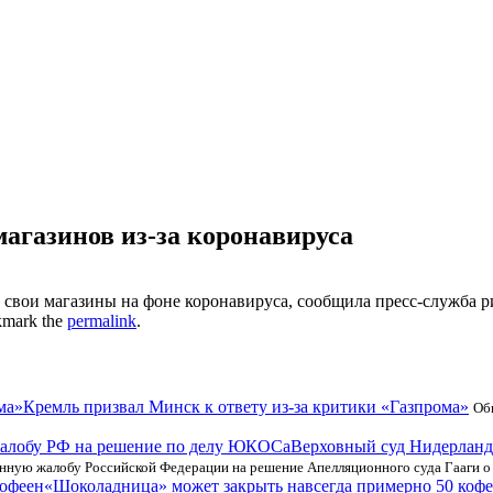
агазинов из-за коронавируса
 свои магазины на фоне коронавируса, сообщила пресс-служба р
kmark the
permalink
.
Кремль призвал Минск к ответу из-за критики «Газпрома»
Об
Верховный суд Нидерланд
нную жалобу Российской Федерации на решение Апелляционного суда Гааги о
«Шоколадница» может закрыть навсегда примерно 50 коф