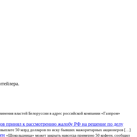
итейлера.
винения властей Белоруссии в адрес российской компании «Газпром»
ов принял к рассмотрению жалобу РФ на решение по делу
 выплате 50 млрд долларов по иску бывших мажоритарных акционеров […]
еен
«Шоколадница» может закрыть навсегда примерно 50 кофеен, сообщил