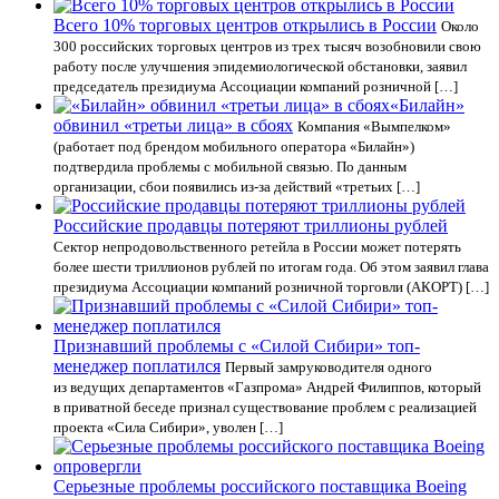
Всего 10% торговых центров открылись в России
Около
300 российских торговых центров из трех тысяч возобновили свою
работу после улучшения эпидемиологической обстановки, заявил
председатель президиума Ассоциации компаний розничной […]
«Билайн»
обвинил «третьи лица» в сбоях
Компания «Вымпелком»
(работает под брендом мобильного оператора «Билайн»)
подтвердила проблемы с мобильной связью. По данным
организации, сбои появились из-за действий «третьих […]
Российские продавцы потеряют триллионы рублей
Сектор непродовольственного ретейла в России может потерять
более шести триллионов рублей по итогам года. Об этом заявил глава
президиума Ассоциации компаний розничной торговли (АКОРТ) […]
Признавший проблемы с «Силой Сибири» топ-
менеджер поплатился
Первый замруководителя одного
из ведущих департаментов «Газпрома» Андрей Филиппов, который
в приватной беседе признал существование проблем с реализацией
проекта «Сила Сибири», уволен […]
Серьезные проблемы российского поставщика Boeing