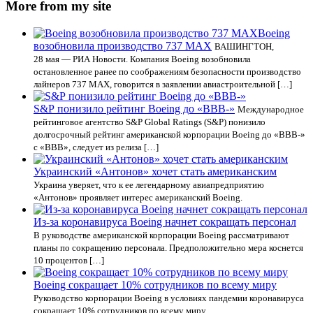
More from my site
Boeing
возобновила производство 737 MAX
ВАШИНГТОН,
28 мая — РИА Новости. Компания Boeing возобновила
остановленное ранее по соображениям безопасности производство
лайнеров 737 MAX, говорится в заявлении авиастроительной […]
S&P понизило рейтинг Boeing до «BBB-»
Международное
рейтинговое агентство S&P Global Ratings (S&P) понизило
долгосрочный рейтинг американской корпорации Boeing до «BBB-»
с «BBB», следует из релиза […]
Украинский «Антонов» хочет стать американским
Украина уверяет, что к ее легендарному авиапредприятию
«Антонов» проявляет интерес американский Boeing.
Из-за коронавируса Boeing начнет сокращать персонал
В руководстве американской корпорации Boeing рассматривают
планы по сокращению персонала. Предположительно мера коснется
10 процентов […]
Boeing сокращает 10% сотрудников по всему миру
Руководство корпорации Boeing в условиях пандемии коронавируса
сокращает 10% сотрудников по всему миру.