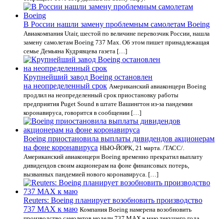
В России нашли замену проблемным самолетам Boeing
Авиакомпания Utair, шестой по величине перевозчик России, нашла
замену самолетам Boeing 737 Max. Об этом пишет принадлежащая
семье Демьяна Кудрявцева газета […]
Крупнейший завод Boeing остановлен
на неопределенный срок
Американский авиаконцерн Boeing
продлил на неопределенный срок приостановку работы
предприятия Puget Sound в штате Вашингтон из-за пандемии
коронавируса, говорится в сообщении […]
Boeing приостановила выплаты дивидендов акционерам
на фоне коронавируса
НЬЮ-ЙОРК, 21 марта. /ТАСС/.
Американский авиаконцерн Boeing временно прекратил выплату
дивидендов своим акционерам на фоне финансовых потерь,
вызванных пандемией нового коронавируса. […]
Reuters: Boeing планирует возобновить производство
737 MAX к маю
Компания Boeing намерена возобновить
производство самолетов модели 737 MAX в маю текущего года,