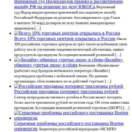
Верховный суд Нидерландов принял к рассмотрению
жалобу РФ на решение по делу ЮКОСа
Верховный
суд Нидерландов признал приемлемой кассационную жалобу
Российской Федерации на решение Апелляционного суда Гааги
о выплате 50 млрд долларов по иску бывших мажоритарных
акционеров […]
Всего 10% торговых центров открылись в России
Около
300 российских торговых центров из трех тысяч возобновили свою
работу после улучшения эпидемиологической обстановки, заявил
председатель президиума Ассоциации компаний розничной […]
«Билайн»
обвинил «третьи лица» в сбоях
Компания «Вымпелком»
(работает под брендом мобильного оператора «Билайн»)
подтвердила проблемы с мобильной связью. По данным
организации, сбои появились из-за действий «третьих […]
Российские продавцы потеряют триллионы рублей
Сектор непродовольственного ретейла в России может потерять
более шести триллионов рублей по итогам года. Об этом заявил глава
президиума Ассоциации компаний розничной торговли (АКОРТ) […]
Серьезные проблемы российского поставщика Boeing
опровергли
Акционеры российской корпорации «ВСМПО-