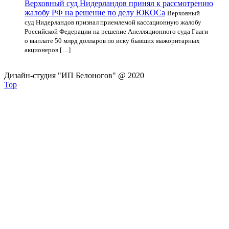
Верховный суд Нидерландов принял к рассмотрению
жалобу РФ на решение по делу ЮКОСа
Верховный
суд Нидерландов признал приемлемой кассационную жалобу
Российской Федерации на решение Апелляционного суда Гааги
о выплате 50 млрд долларов по иску бывших мажоритарных
акционеров […]
Дизайн-студия "ИП Белоногов" @ 2020
Top