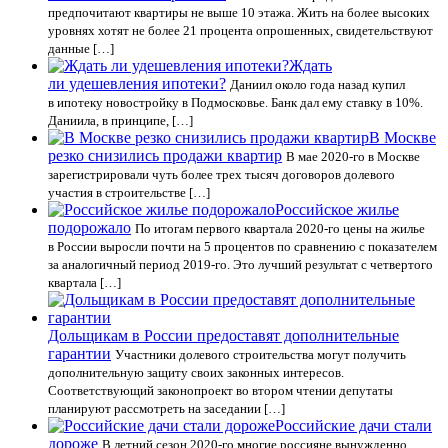
предпочитают квартиры не выше 10 этажа. Жить на более высоких
уровнях хотят не более 21 процента опрошенных, свидетельствуют
данные […]
Ждать
ли удешевления ипотеки?
Даниил около года назад купил
в ипотеку новостройку в Подмосковье. Банк дал ему ставку в 10%.
Даниила, в принципе, […]
В Москве
резко снизились продажи квартир
В мае 2020-го в Москве
зарегистрировали чуть более трех тысяч договоров долевого
участия в строительстве […]
Российское жилье
подорожало
По итогам первого квартала 2020-го цены на жилье
в России выросли почти на 5 процентов по сравнению с показателем
за аналогичный период 2019-го. Это лучший результат с четвертого
квартала […]
Дольщикам в России предоставят дополнительные
гарантии
Участники долевого строительства могут получить
дополнительную защиту своих законных интересов.
Соответствующий законопроект во втором чтении депутаты
планируют рассмотреть на заседании […]
Российские дачи стали
дороже
В летний сезон 2020-го многие россияне вынужденно