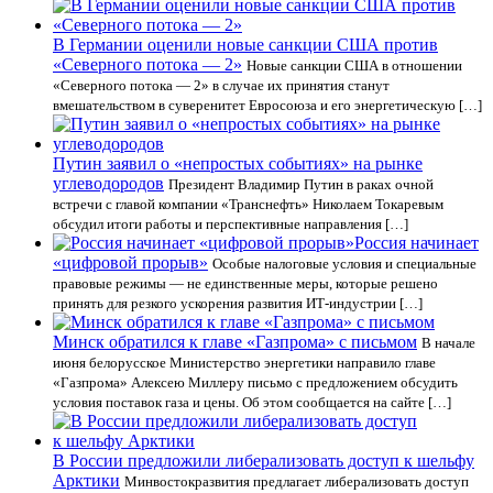
В Германии оценили новые санкции США против
«Северного потока — 2»
Новые санкции США в отношении
«Северного потока — 2» в случае их принятия станут
вмешательством в суверенитет Евросоюза и его энергетическую […]
Путин заявил о «непростых событиях» на рынке
углеводородов
Президент Владимир Путин в раках очной
встречи с главой компании «Транснефть» Николаем Токаревым
обсудил итоги работы и перспективные направления […]
Россия начинает
«цифровой прорыв»
Особые налоговые условия и специальные
правовые режимы — не единственные меры, которые решено
принять для резкого ускорения развития ИТ-индустрии […]
Минск обратился к главе «Газпрома» с письмом
В начале
июня белорусское Министерство энергетики направило главе
«Газпрома» Алексею Миллеру письмо с предложением обсудить
условия поставок газа и цены. Об этом сообщается на сайте […]
В России предложили либерализовать доступ к шельфу
Арктики
Минвостокразвития предлагает либерализовать доступ