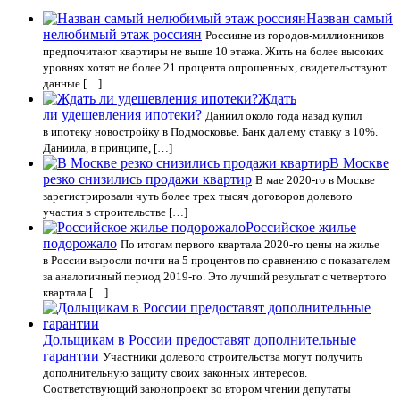
Назван самый
нелюбимый этаж россиян
Россияне из городов-миллионников
предпочитают квартиры не выше 10 этажа. Жить на более высоких
уровнях хотят не более 21 процента опрошенных, свидетельствуют
данные […]
Ждать
ли удешевления ипотеки?
Даниил около года назад купил
в ипотеку новостройку в Подмосковье. Банк дал ему ставку в 10%.
Даниила, в принципе, […]
В Москве
резко снизились продажи квартир
В мае 2020-го в Москве
зарегистрировали чуть более трех тысяч договоров долевого
участия в строительстве […]
Российское жилье
подорожало
По итогам первого квартала 2020-го цены на жилье
в России выросли почти на 5 процентов по сравнению с показателем
за аналогичный период 2019-го. Это лучший результат с четвертого
квартала […]
Дольщикам в России предоставят дополнительные
гарантии
Участники долевого строительства могут получить
дополнительную защиту своих законных интересов.
Соответствующий законопроект во втором чтении депутаты