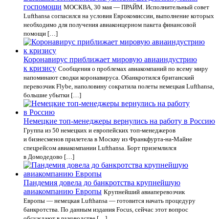
госпомощи
МОСКВА, 30 мая — ПРАЙМ. Исполнительный совет
Lufthansa согласился на условия Еврокомиссии, выполнение которых
необходимо для получения авиаконцерном пакета финансовой
помощи […]
Коронавирус приближает мировую авиаиндустрию
к кризису
Сообщения о проблемах авиакомпаний по всему миру
напоминают сводки коронавируса. Обанкротился британский
перевозчик Flybe, наполовину сократила полеты немецкая Lufthansa,
большие убытки […]
Немецкие топ-менеджеры вернулись на работу в Россию
Группа из 50 немецких и европейских топ-менеджеров
и бизнесменов прилетела в Москву из Франкфурта-на-Майне
спецрейсом авиакомпании Lufthansa. Борт приземлился
в Домодедово […]
Пандемия довела до банкротства крупнейшую
авиакомпанию Европы
Крупнейший авиаперевозчик
Европы — немецкая Lufthansa — готовится начать процедуру
банкротства. По данным издания Focus, сейчас этот вопрос
обсуждают в руководстве […]