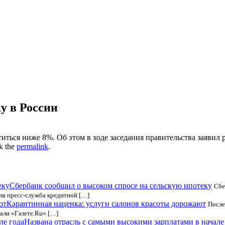
у в России
ститься ниже 8%. Об этом в ходе заседания правительства заяв
k the
permalink
.
Сбербанк сообщил о высоком спросе на сельскую ипотеку
Сбе
ла пресс-служба кредитной […]
Карантинная наценка: услуги салонов красоты дорожают
После
али «Газете.Ru» […]
Названа отрасль с самыми высокими зарплатами в начале