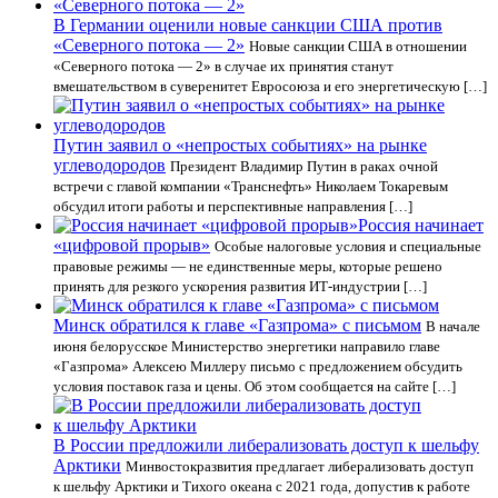
В Германии оценили новые санкции США против
«Северного потока — 2»
Новые санкции США в отношении
«Северного потока — 2» в случае их принятия станут
вмешательством в суверенитет Евросоюза и его энергетическую […]
Путин заявил о «непростых событиях» на рынке
углеводородов
Президент Владимир Путин в раках очной
встречи с главой компании «Транснефть» Николаем Токаревым
обсудил итоги работы и перспективные направления […]
Россия начинает
«цифровой прорыв»
Особые налоговые условия и специальные
правовые режимы — не единственные меры, которые решено
принять для резкого ускорения развития ИТ-индустрии […]
Минск обратился к главе «Газпрома» с письмом
В начале
июня белорусское Министерство энергетики направило главе
«Газпрома» Алексею Миллеру письмо с предложением обсудить
условия поставок газа и цены. Об этом сообщается на сайте […]
В России предложили либерализовать доступ к шельфу
Арктики
Минвостокразвития предлагает либерализовать доступ
к шельфу Арктики и Тихого океана с 2021 года, допустив к работе