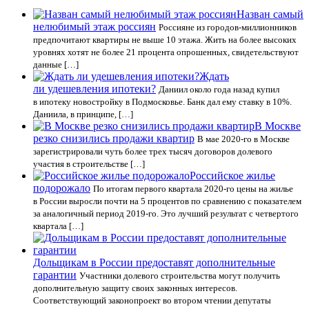
Назван самый
нелюбимый этаж россиян
Россияне из городов-миллионников
предпочитают квартиры не выше 10 этажа. Жить на более высоких
уровнях хотят не более 21 процента опрошенных, свидетельствуют
данные […]
Ждать
ли удешевления ипотеки?
Даниил около года назад купил
в ипотеку новостройку в Подмосковье. Банк дал ему ставку в 10%.
Даниила, в принципе, […]
В Москве
резко снизились продажи квартир
В мае 2020-го в Москве
зарегистрировали чуть более трех тысяч договоров долевого
участия в строительстве […]
Российское жилье
подорожало
По итогам первого квартала 2020-го цены на жилье
в России выросли почти на 5 процентов по сравнению с показателем
за аналогичный период 2019-го. Это лучший результат с четвертого
квартала […]
Дольщикам в России предоставят дополнительные
гарантии
Участники долевого строительства могут получить
дополнительную защиту своих законных интересов.
Соответствующий законопроект во втором чтении депутаты