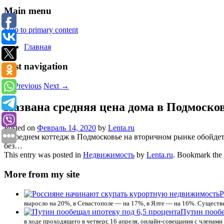
Main menu
Skip to primary content
Главная
Post navigation
←
Previous
Next
→
Названа средняя цена дома в Подмоско
Posted on
Февраль 14, 2020
by
Lenta.ru
В среднем коттедж в Подмосковье на вторичном рынке обойдетс
без…
This entry was posted in
Недвижимость
by
Lenta.ru
. Bookmark the
More from my site
Р
выросло на 20%, в Севастополе — на 17%, в Ялте — на 16%. Существ
Путин пообе
в ходе проходящего в четверг, 16 апреля, онлайн-совещания с членами