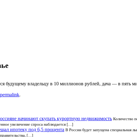
вье
я будущему владельцу в 10 миллионов рублей, дача — в пять ми
permalink
.
оссияне начинают скупать курортную недвижимость
Количество п
енное увеличение спроса наблюдается […]
щал ипотеку под 6,5 процента
В России будет запущена специальная ль
 правительства, […]