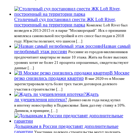
Столичный суд постановил снести ЖК Loft River,
построенный на территории парка
Комплекс Loft River был
возведен в 2013-2015 гг. в парке "Москворецкий". Иск о признании
комплекса самовольной постройкой и его сносе был подан в 2018
году. Юристы полагают, что шансов […]
Назван самый
нелюбимый этаж россиян
Россияне из городов-миллионников
предпочитают квартиры не выше 10 этажа. Жить на более высоких
уровнях хотят не более 21 процента опрошенных, свидетельствуют
данные […]
В Москве
резко снизились продажи квартир
В мае 2020-го в Москве
зарегистрировали чуть более трех тысяч договоров долевого
участия в строительстве […]
Ждать
ли удешевления ипотеки?
Даниил около года назад купил
в ипотеку новостройку в Подмосковье. Банк дал ему ставку в 10%.
Даниила, в принципе, […]
Дольщикам в России предоставят дополнительные
гарантии
Участники долевого строительства могут получить