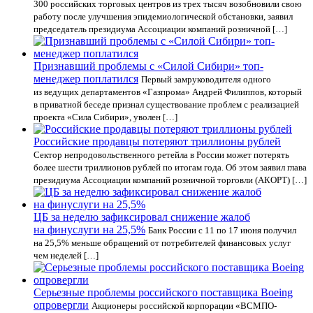
300 российских торговых центров из трех тысяч возобновили свою
работу после улучшения эпидемиологической обстановки, заявил
председатель президиума Ассоциации компаний розничной […]
Признавший проблемы с «Силой Сибири» топ-
менеджер поплатился
Первый замруководителя одного
из ведущих департаментов «Газпрома» Андрей Филиппов, который
в приватной беседе признал существование проблем с реализацией
проекта «Сила Сибири», уволен […]
Российские продавцы потеряют триллионы рублей
Сектор непродовольственного ретейла в России может потерять
более шести триллионов рублей по итогам года. Об этом заявил глава
президиума Ассоциации компаний розничной торговли (АКОРТ) […]
ЦБ за неделю зафиксировал снижение жалоб
на финуслуги на 25,5%
Банк России с 11 по 17 июня получил
на 25,5% меньше обращений от потребителей финансовых услуг
чем неделей […]
Серьезные проблемы российского поставщика Boeing
опровергли
Акционеры российской корпорации «ВСМПО-