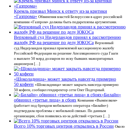
Кремль призвал Минск к ответу из-за критики
«Газпрома»
Обвинения властей Белоруссии в адрес российской
компании «Газпром» должны быть подкреплены аргументами.
Верховный суд Нидерландов принял к рассмотрению
жалобу РФ на решение по делу ЮКОСа
Верховный
суд Нидерландов признал приемлемой кассационную жалобу
Российской Федерации на решение Апелляционного суда Гааги
о выплате 50 млрд долларов по иску бывших мажоритарных
акционеров […]
«Шоколадница» может закрыть навсегда примерно
50 кофеен
«Шоколадница» может закрыть навсегда примерно
50 кофеен, сообщил гендиректор сети Олег Подгорный.
«Билайн»
обвинил «третьи лица» в сбоях
Компания «Вымпелком»
(работает под брендом мобильного оператора «Билайн»)
подтвердила проблемы с мобильной связью. По данным
организации, сбои появились из-за действий «третьих […]
Всего 10% торговых центров открылись в России
Около