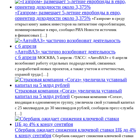
«Газпром» размещает 5-летние евробонды в евро,
ориентир доходности около 3,375%
«Газпром» в среду
открыл книгу заявок инвесторов на пятилетние еврооблигации,
номинированные в евро, сообщил РИА Новости источник
в финансовых […]
«АвтоВАЗ» частично возобновит деятельность
с 6 апреля
МОСКВА, 5 апреля. /ТАСС/. «АвтоВАЗ» с 6 апреля
возобновит работу отдельных подразделений, связанных
с разработкой новых проектов, а также учетом и отчетностью,
охраной труда […]
Страховая компания «Согаз» увеличила уставный
капитал на 5 млрд рублей
Страховая компания «Согаз»,
входящая в одноименную группу, увеличила свой уставный капитал
с 25 миллиардов до 30 миллиардов рублей, сообщила пресс-служба
[…]
Сбербанк ожидает снижения ключевой ставки ЦБ до 4%
к концу сентября
Сбербанк ожидает снижения ключевой ставки