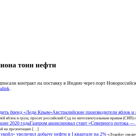
лиона тонн нефти
подписали контракт на поставку в Индию через порт Новороссийс
alink
.
Австралийские производители яблок и 
елей яблок и груш, просит российский Суд по интеллектуальным правам (СИП)
Газпром анонсировал старт «Северного потока — 2
ой на презентацию […]
укойл» увеличил добычу нефти в I квартале на 2%
«Лукойл» увелич