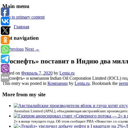
Main menu
Skip to primary content
Главная
Post navigation
←
Previous
Next
→
«Роснефть» поставит в Индию два мил
Posted on
Февраль 7, 2020
by
Lenta.ru
«Роснефть» и компания Indian Oil Corporation Limited (IOCL) 
This entry was posted in
Компании
by
Lenta.ru
. Bookmark the
perm
More from my site
Australian Limited (APAL), объединяющая австралийских производит
2» в конце текущего года. Об этом сообщает РИА «Новости» со ссылк
«Л