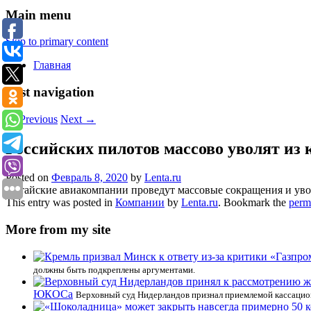
Main menu
Skip to primary content
Главная
Post navigation
←
Previous
Next
→
Российских пилотов массово уволят из
Posted on
Февраль 8, 2020
by
Lenta.ru
Китайские авиакомпании проведут массовые сокращения и увол
This entry was posted in
Компании
by
Lenta.ru
. Bookmark the
perm
More from my site
должны быть подкреплены аргументами.
ЮКОСа
Верховный суд Нидерландов признал приемлемой кассацио