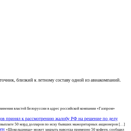
очник, близкий к летному составу одной из авиакомпаний.
винения властей Белоруссии в адрес российской компании «Газпром»
ов принял к рассмотрению жалобу РФ на решение по делу
 выплате 50 млрд долларов по иску бывших мажоритарных акционеров […]
еен
«Шоколадница» может закрыть навсегда примерно 50 кофеен, сообщил