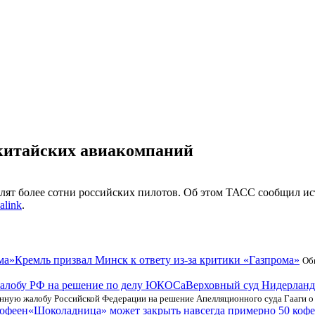
 китайских авиакомпаний
ят более сотни российских пилотов. Об этом ТАСС сообщил ист
alink
.
Кремль призвал Минск к ответу из-за критики «Газпрома»
Об
Верховный суд Нидерланд
нную жалобу Российской Федерации на решение Апелляционного суда Гааги о
«Шоколадница» может закрыть навсегда примерно 50 коф