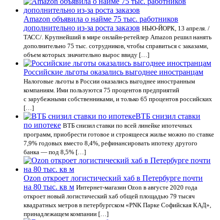
Amazon объявила о найме 75 тыс. работников
дополнительно из-за роста заказов
НЬЮ-ЙОРК, 13 апреля. /
ТАСС/. Крупнейший в мире онлайн-ретейлер Amazon решил нанять
дополнительно 75 тыс. сотрудников, чтобы справиться с заказами,
объем которых значительно вырос ввиду […]
Российские льготы оказались выгоднее иностранцам
Налоговые льготы в России оказались выгоднее иностранным
компаниям. Ими пользуются 75 процентов предприятий
с зарубежными собственниками, и только 65 процентов российских
[…]
ВТБ снизил ставки
по ипотеке
ВТБ снизил ставки по всей линейке ипотечных
программ, приобрести готовое и строящееся жилье можно по ставке
7,9% годовых вместо 8,4%, рефинансировать ипотеку другого
банка — под 8,5% […]
Ozon откроет логистический хаб в Петербурге почти
на 80 тыс. кв м
Интернет-магазин Ozon в августе 2020 года
откроет новый логистический хаб общей площадью 79 тысяч
квадратных метров в петербургском «PNK Парке Софийская КАД»,
принадлежащем компании […]