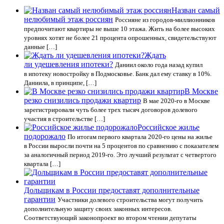
Назван самый
нелюбимый этаж россиян
Россияне из городов-миллионников
предпочитают квартиры не выше 10 этажа. Жить на более высоких
уровнях хотят не более 21 процента опрошенных, свидетельствуют
данные […]
Ждать
ли удешевления ипотеки?
Даниил около года назад купил
в ипотеку новостройку в Подмосковье. Банк дал ему ставку в 10%.
Даниила, в принципе, […]
В Москве
резко снизились продажи квартир
В мае 2020-го в Москве
зарегистрировали чуть более трех тысяч договоров долевого
участия в строительстве […]
Российское жилье
подорожало
По итогам первого квартала 2020-го цены на жилье
в России выросли почти на 5 процентов по сравнению с показателем
за аналогичный период 2019-го. Это лучший результат с четвертого
квартала […]
Дольщикам в России предоставят дополнительные
гарантии
Участники долевого строительства могут получить
дополнительную защиту своих законных интересов.
Соответствующий законопроект во втором чтении депутаты