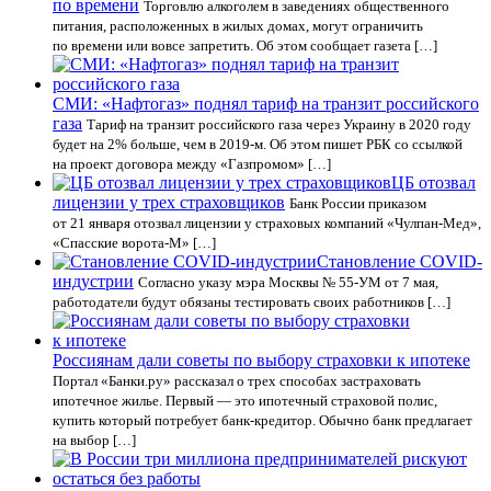
по времени
Торговлю алкоголем в заведениях общественного
питания, расположенных в жилых домах, могут ограничить
по времени или вовсе запретить. Об этом сообщает газета […]
СМИ: «Нафтогаз» поднял тариф на транзит российского
газа
Тариф на транзит российского газа через Украину в 2020 году
будет на 2% больше, чем в 2019-м. Об этом пишет РБК со ссылкой
на проект договора между «Газпромом» […]
ЦБ отозвал
лицензии у трех страховщиков
Банк России приказом
от 21 января отозвал лицензии у страховых компаний «Чулпан-Мед»,
«Спасские ворота-М» […]
Становление COVID-
индустрии
Согласно указу мэра Москвы № 55-УМ от 7 мая,
работодатели будут обязаны тестировать своих работников […]
Россиянам дали советы по выбору страховки к ипотеке
Портал «Банки.ру» рассказал о трех способах застраховать
ипотечное жилье. Первый — это ипотечный страховой полис,
купить который потребует банк-кредитор. Обычно банк предлагает
на выбор […]