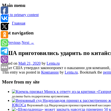
Main menu
Skip to primary content
Главная
Post navigation
←
Previous
Next
→
США приготовились ударить по китай
Posted on
Май 21, 2020
by
Lenta.ru
Сенат США утвердил законопроект о наказании для компаний, 
This entry was posted in
Компании
by
Lenta.ru
. Bookmark the
perm
More from my site
должны быть подкреплены аргументами.
ЮКОСа
Верховный суд Нидерландов признал приемлемой кассацио