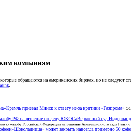
ским компаниям
которые обращаются на американских биржах, но не следуют ста
alink
.
Кремль призвал Минск к ответу из-за критики «Газпрома»
Об
Верховный суд Нидерланд
нную жалобу Российской Федерации на решение Апелляционного суда Гааги о
«Шоколадница» может закрыть навсегда примерно 50 коф