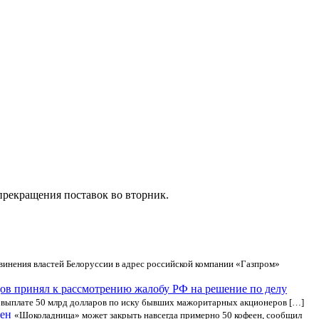
прекращения поставок во вторник.
винения властей Белоруссии в адрес российской компании «Газпром»
ов принял к рассмотрению жалобу РФ на решение по делу
 выплате 50 млрд долларов по иску бывших мажоритарных акционеров […]
еен
«Шоколадница» может закрыть навсегда примерно 50 кофеен, сообщил