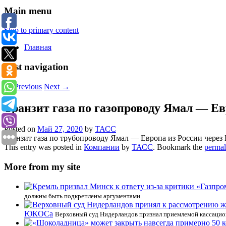
Main menu
Skip to primary content
Главная
Post navigation
←
Previous
Next
→
Транзит газа по газопроводу Ямал — Е
Posted on
Май 27, 2020
by
ТАСС
Транзит газа по трубопроводу Ямал — Европа из России через
This entry was posted in
Компании
by
ТАСС
. Bookmark the
permal
More from my site
должны быть подкреплены аргументами.
ЮКОСа
Верховный суд Нидерландов признал приемлемой кассацио