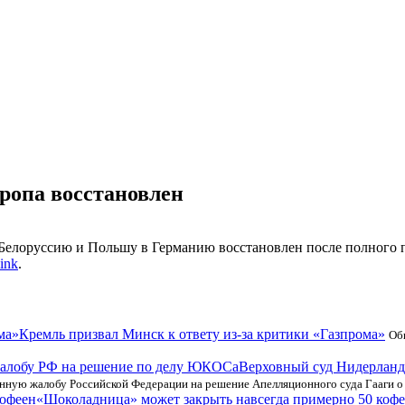
вропа восстановлен
 Белоруссию и Польшу в Германию восстановлен после полного 
ink
.
Кремль призвал Минск к ответу из-за критики «Газпрома»
Об
Верховный суд Нидерланд
нную жалобу Российской Федерации на решение Апелляционного суда Гааги о
«Шоколадница» может закрыть навсегда примерно 50 коф