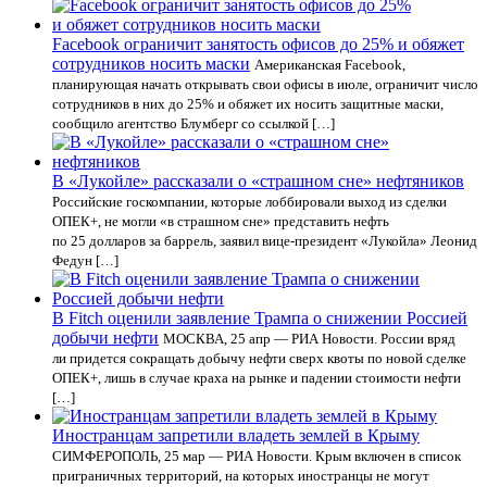
Facebook ограничит занятость офисов до 25% и обяжет
сотрудников носить маски
Американская Facebook,
планирующая начать открывать свои офисы в июле, ограничит число
сотрудников в них до 25% и обяжет их носить защитные маски,
сообщило агентство Блумберг со ссылкой […]
В «Лукойле» рассказали о «страшном сне» нефтяников
Российские госкомпании, которые лоббировали выход из сделки
ОПЕК+, не могли «в страшном сне» представить нефть
по 25 долларов за баррель, заявил вице-президент «Лукойла» Леонид
Федун […]
В Fitch оценили заявление Трампа о снижении Россией
добычи нефти
МОСКВА, 25 апр — РИА Новости. России вряд
ли придется сокращать добычу нефти сверх квоты по новой сделке
ОПЕК+, лишь в случае краха на рынке и падении стоимости нефти
[…]
Иностранцам запретили владеть землей в Крыму
СИМФЕРОПОЛЬ, 25 мар — РИА Новости. Крым включен в список
приграничных территорий, на которых иностранцы не могут