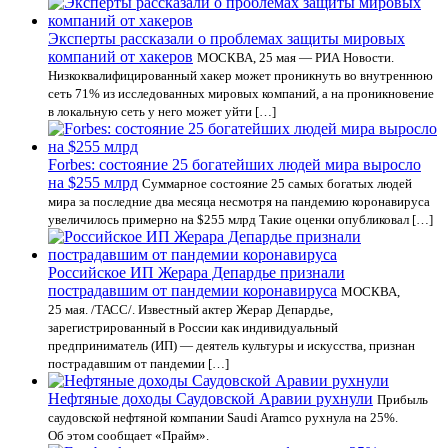
Эксперты рассказали о проблемах защиты мировых
компаний от хакеров
МОСКВА, 25 мая — РИА Новости.
Низкоквалифицированный хакер может проникнуть во внутреннюю
сеть 71% из исследованных мировых компаний, а на проникновение
в локальную сеть у него может уйти […]
Forbes: состояние 25 богатейших людей мира выросло
на $255 млрд
Суммарное состояние 25 самых богатых людей
мира за последние два месяца несмотря на пандемию коронавируса
увеличилось примерно на $255 млрд Такие оценки опубликовал […]
Российское ИП Жерара Депардье признали
пострадавшим от пандемии коронавируса
МОСКВА,
25 мая. /ТАСС/. Известный актер Жерар Депардье,
зарегистрированный в России как индивидуальный
предприниматель (ИП) — деятель культуры и искусства, признан
пострадавшим от пандемии […]
Нефтяные доходы Саудовской Аравии рухнули
Прибыль
саудовской нефтяной компании Saudi Aramco рухнула на 25%.
Об этом сообщает «Прайм».