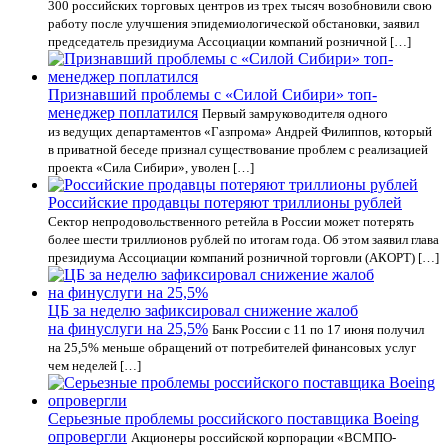
300 российских торговых центров из трех тысяч возобновили свою
работу после улучшения эпидемиологической обстановки, заявил
председатель президиума Ассоциации компаний розничной […]
Признавший проблемы с «Силой Сибири» топ-
менеджер поплатился
Первый замруководителя одного
из ведущих департаментов «Газпрома» Андрей Филиппов, который
в приватной беседе признал существование проблем с реализацией
проекта «Сила Сибири», уволен […]
Российские продавцы потеряют триллионы рублей
Сектор непродовольственного ретейла в России может потерять
более шести триллионов рублей по итогам года. Об этом заявил глава
президиума Ассоциации компаний розничной торговли (АКОРТ) […]
ЦБ за неделю зафиксировал снижение жалоб
на финуслуги на 25,5%
Банк России с 11 по 17 июня получил
на 25,5% меньше обращений от потребителей финансовых услуг
чем неделей […]
Серьезные проблемы российского поставщика Boeing
опровергли
Акционеры российской корпорации «ВСМПО-