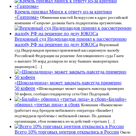
Кремль призвал Минск к ответу из-за критики
«Газпрома»
Обвинения властей Белоруссии в адрес российской
компании «Газпром» должны быть подкреплены аргументами.
Верховный суд Нидерландов принял к рассмотрению
жалобу РФ на решение по делу ЮКОСа
Верховный
суд Нидерландов признал приемлемой кассационную жалобу
Российской Федерации на решение Апелляционного суда Гааги
о выплате 50 млрд долларов по иску бывших мажоритарных
акционеров […]
«Шоколадница» может закрыть навсегда примерно
50 кофеен
«Шоколадница» может закрыть навсегда примерно
50 кофеен, сообщил гендиректор сети Олег Подгорный.
«Билайн»
обвинил «третьи лица» в сбоях
Компания «Вымпелком»
(работает под брендом мобильного оператора «Билайн»)
подтвердила проблемы с мобильной связью. По данным
организации, сбои появились из-за действий «третьих […]
Всего 10% торговых центров открылись в России
Около