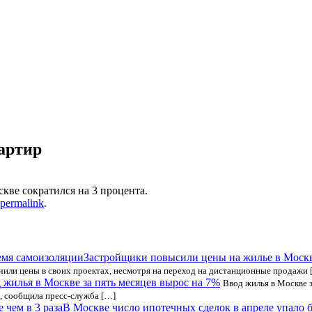
артир
кве сократился на 3 процента.
permalink
.
Застройщики повысили цены на жилье в Москв
ичили цены в своих проектах, несмотря на переход на дистанционные продажи 
 жилья в Москве за пять месяцев вырос на 7%
Ввод жилья в Москве 
, сообщила пресс-служба […]
В Москве число ипотечных сделок в апреле упало бо