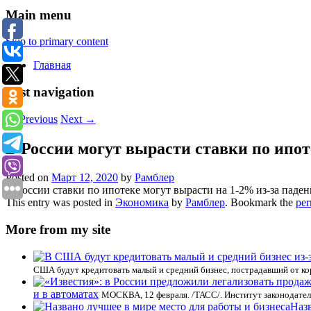
Main menu
Skip to primary content
Главная
Post navigation
←
Previous
Next
→
В России могут вырасти ставки по ипот
Posted on
Март 12, 2020
by
Рамблер
В России ставки по ипотеке могут вырасти на 1-2% из-за па
This entry was posted in
Экономика
by
Рамблер
. Bookmark the
per
More from my site
США будут кредитовать малый и средний бизнес, пострадавший от кор
и в автоматах
МОСКВА, 12 февраля. /ТАСС/. Институт законодатель
Назв