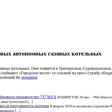
новых автономных газовых котельных
номных котельных. Они появятся в Урюпинском, Суровикинском,
сообщают «Городские вести» со ссылкой на пресс-службу обла
Bookmark the
permalink
.
обновила производство 737 MAX
ВАШИНГТОН, 28 мая — РИА Новости. 
и авиастроительной […]
росла популярность ипотеки
В феврале 2020-го московское управление 
ликованных […]