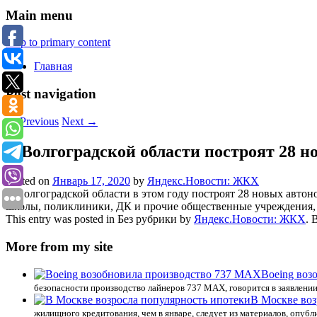
Main menu
Skip to primary content
Главная
Post navigation
←
Previous
Next
→
В Волгоградской области построят 28 
Posted on
Январь 17, 2020
by
Яндекс.Новости: ЖКХ
В Волгоградской области в этом году построят 28 новых авто
школы, поликлиники, ДК и прочие общественные учреждения, 
This entry was posted in Без рубрики by
Яндекс.Новости: ЖКХ
. 
More from my site
Boeing воз
безопасности производство лайнеров 737 MAX, говорится в заявлени
В Москве воз
жилищного кредитования, чем в январе, следует из материалов, опуб