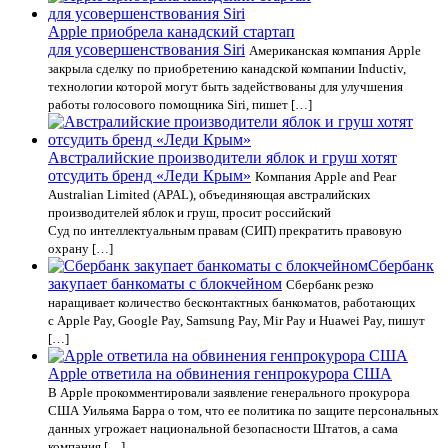
Apple приобрела канадский стартап
для усовершенствования Siri
Американская компания Apple
закрыла сделку по приобретению канадской компании Inductiv,
технологии которой могут быть задействованы для улучшения
работы голосового помощника Siri, пишет […]
Австралийские производители яблок и груш хотят
отсудить бренд «Леди Крым»
Компания Apple and Pear
Australian Limited (APAL), объединяющая австралийских
производителей яблок и груш, просит российский
Суд по интеллектуальным правам (СИП) прекратить правовую
охрану […]
Сбербанк
закупает банкоматы с блокчейном
Сбербанк резко
наращивает количество бесконтактных банкоматов, работающих
с Apple Pay, Google Pay, Samsung Pay, Mir Pay и Huawei Pay, пишут
[…]
Apple ответила на обвинения генпрокурора США
В Apple прокомментировали заявление генерального прокурора
США Уильяма Барра о том, что ее политика по защите персональных
данных угрожает национальной безопасности Штатов, а сама
компания […]