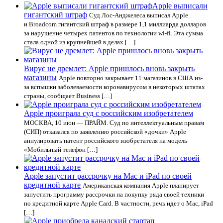
Apple выписали
гигантский штраф
Суд Лос-Анджелеса выписал Apple
и Broadcom гигантский штраф в размере 1,1 миллиарда долларов
за нарушение четырех патентов по технологии wi-fi. Эта сумма
стала одной из крупнейшей в делах […]
Вирус не дремлет: Apple пришлось вновь закрыть
магазины
Apple повторно закрывает 11 магазинов в США из-
за вспышки заболеваемости коронавирусом в некоторых штатах
страны, сообщает Business […]
Apple проиграла суд с российским изобретателем
МОСКВА, 10 июн — ПРАЙМ. Суд по интеллектуальным правам
(СИП) отказался по заявлению российской «дочки» Apple
аннулировать патент российского изобретателя на модель
«Мобильный телефон […]
Apple запустит рассрочку на Mac и iPad по своей
кредитной карте
Американская компания Apple планирует
запустить программу рассрочки на покупку ряда своей техники
по кредитной карте Apple Card. В частности, речь идет о Mac, iPad
[…]