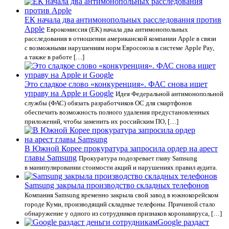
ЕК начала два антимонопольных расследования против
Apple
Еврокомиссия (ЕК) начала два антимонопольных
расследования в отношении американской компании Apple в связи
с возможными нарушениям норм Евросоюза в системе Apple Pay,
а также в работе […]
Это сладкое слово «конкуренция». ФАС снова ищет
управу на Apple и Google
Идея Федеральной антимонопольной
службы (ФАС) обязать разработчиков ОС для смартфонов
обеспечить возможность полного удаления предустановленных
приложений, чтобы заменить их российским ПО, […]
В Южной Корее прокуратура запросила ордер на арест
главы Samsung
Прокуратура подозревает главу Samsung
в манипулировании стоимости акций и нарушениях правил аудита.
Samsung закрыла производство складных телефонов
Компания Samsung временно закрыла свой завод в южнокорейском
городе Куми, производящий складные телефоны. Причиной стало
обнаружение у одного из сотрудников признаков коронавируса, […]
Google раздаст