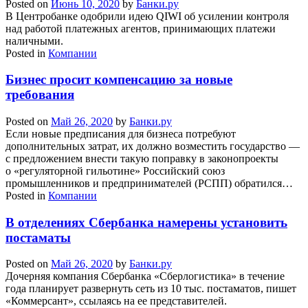
Posted on
Июнь 10, 2020
by
Банки.ру
В Центробанке одобрили идею QIWI об усилении контроля
над работой платежных агентов, принимающих платежи
наличными.
Posted in
Компании
Бизнес просит компенсацию за новые
требования
Posted on
Май 26, 2020
by
Банки.ру
Если новые предписания для бизнеса потребуют
дополнительных затрат, их должно возместить государство —
с предложением внести такую поправку в законопроекты
о «регуляторной гильотине» Российский союз
промышленников и предпринимателей (РСПП) обратился…
Posted in
Компании
В отделениях Сбербанка намерены установить
постаматы
Posted on
Май 26, 2020
by
Банки.ру
Дочерняя компания Сбербанка «Сберлогистика» в течение
года планирует развернуть сеть из 10 тыс. постаматов, пишет
«Коммерсант», ссылаясь на ее представителей.