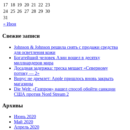
17
18
19
20
21
22
23
24
25
26
27
28
29
30
31
« Июн
Свежие записи
Johnson & Johnson решила снять с продажи средства
для осветления кожи
Богатейший человек Азии вошел в десятку
миллиардеров мира
Досадная задержка: треска мешает «Северному
потоку — 2»
Вирус не дремлет: Apple пришлось вновь закрыть
магазины
Die Welt: «Газпром» нашел способ обойти санкции
США против Nord Stream 2
Архивы
Июнь 2020
Май 2020
Апрель 2020