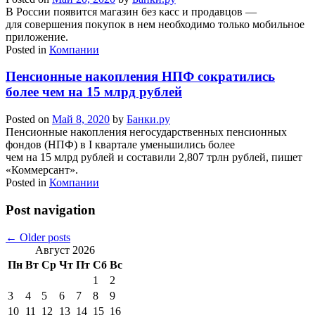
В России появится магазин без касс и продавцов —
для совершения покупок в нем необходимо только мобильное
приложение.
Posted in
Компании
Пенсионные накопления НПФ сократились
более чем на 15 млрд рублей
Posted on
Май 8, 2020
by
Банки.ру
Пенсионные накопления негосударственных пенсионных
фондов (НПФ) в I квартале уменьшились более
чем на 15 млрд рублей и составили 2,807 трлн рублей, пишет
«Коммерсант».
Posted in
Компании
Post navigation
←
Older posts
Август 2026
Пн
Вт
Ср
Чт
Пт
Сб
Вс
1
2
3
4
5
6
7
8
9
10
11
12
13
14
15
16