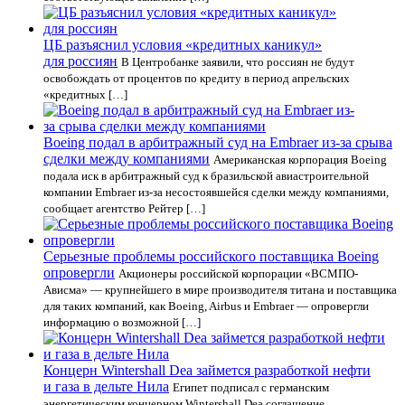
ЦБ разъяснил условия «кредитных каникул»
для россиян
В Центробанке заявили, что россиян не будут
освобождать от процентов по кредиту в период апрельских
«кредитных […]
Boeing подал в арбитражный суд на Embraer из-за срыва
сделки между компаниями
Американская корпорация Boeing
подала иск в арбитражный суд к бразильской авиастроительной
компании Embraer из-за несостоявшейся сделки между компаниями,
сообщает агентство Рейтер […]
Серьезные проблемы российского поставщика Boeing
опровергли
Акционеры российской корпорации «ВСМПО-
Ависма» — крупнейшего в мире производителя титана и поставщика
для таких компаний, как Boeing, Airbus и Embraer — опровергли
информацию о возможной […]
Концерн Wintershall Dea займется разработкой нефти
и газа в дельте Нила
Египет подписал с германским
энергетическим концерном Wintershall Dea соглашение