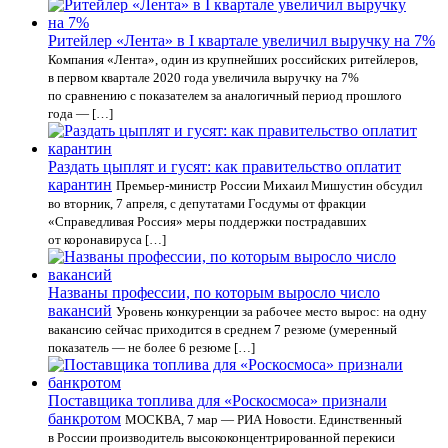
Ритейлер «Лента» в I квартале увеличил выручку на 7%
Компания «Лента», один из крупнейших российских ритейлеров,
в первом квартале 2020 года увеличила выручку на 7%
по сравнению с показателем за аналогичный период прошлого
года — […]
Раздать цыплят и гусят: как правительство оплатит
карантин
Премьер-министр России Михаил Мишустин обсудил
во вторник, 7 апреля, с депутатами Госдумы от фракции
«Справедливая Россия» меры поддержки пострадавших
от коронавируса […]
Названы профессии, по которым выросло число
вакансий
Уровень конкуренции за рабочее место вырос: на одну
вакансию сейчас приходится в среднем 7 резюме (умеренный
показатель — не более 6 резюме […]
Поставщика топлива для «Роскосмоса» признали
банкротом
МОСКВА, 7 мар — РИА Новости. Единственный
в России производитель высококонцентрированной перекиси